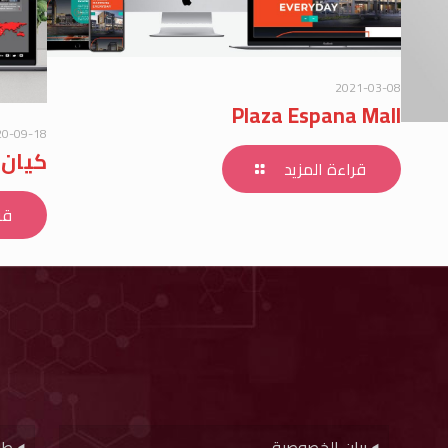
2021-03-08
Plaza Espana Mall
20-09-18
كيان 
قراءة المزيد
قر
بيان الخصوصية
طر