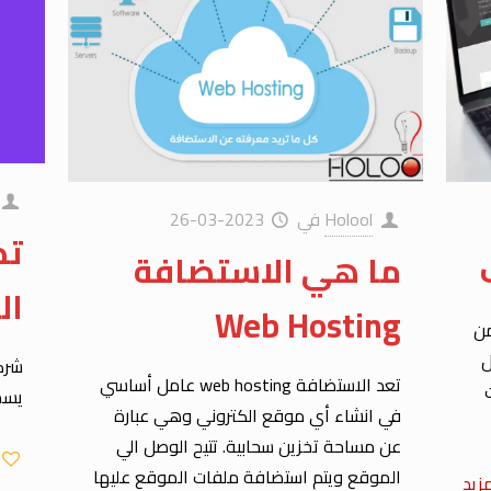
Holool
في
2023-03-26
تص
ما هي الاستضافة
ال
Web Hosting
من
ل
شركة
تعد الاستضافة web hosting عامل أساسي
يسمى
في انشاء أي موقع الكتروني وهي عبارة
عن مساحة تخزين سحابية. تتيح الوصل الي
الموقع ويتم استضافة ملفات الموقع عليها
زيد