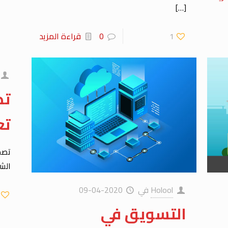
[…]
1
0
قراءة المزيد
تص
تع
تصم
الشر
Holool
في
2020-04-09
التسويق في