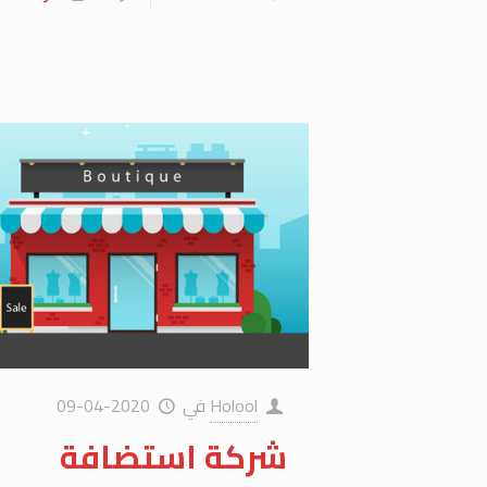
Holool
في
2020-04-09
شركة استضافة