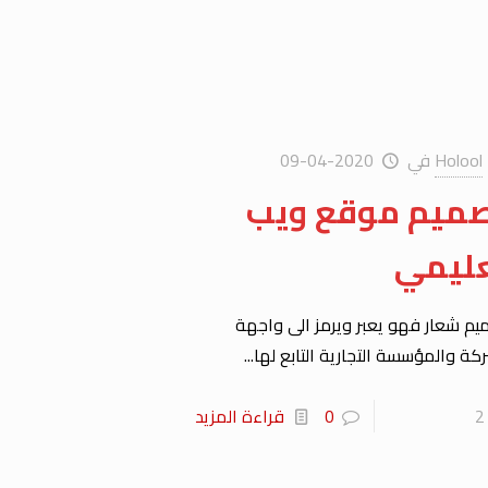
Holool
في
2020-04-09
ميم موقع ويب
ليمي
يم شعار فهو يعبر ويرمز الى واجهة
كة والمؤسسة التجارية التابع لها...
2
0
قراءة المزيد