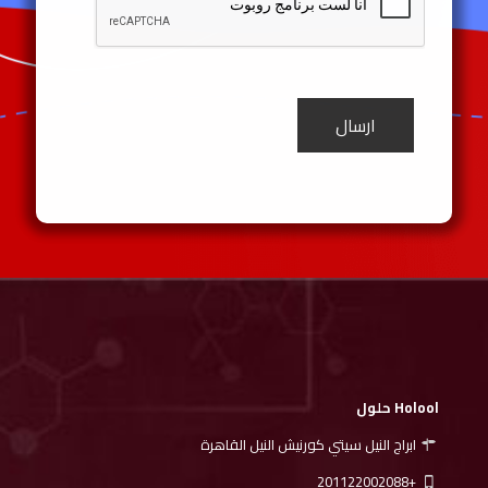
Holool حلول
ابراج النيل سيتي كورنيش النيل القاهرة
+201122002088