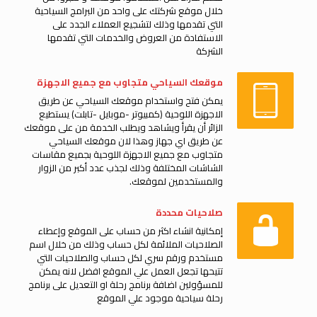
خلال موقع شركتك على واحد من البرامج السياحية
التي تقدمها وذلك لتشجيع العملاء الجدد على
الاستفادة من العروض والخدمات التي تقدمها
الشركة
موقعك السياحي متجاوب مع جميع الاجهزة
يمكن فتح واستخدام موقعك السياحي عن طريق
الاجهزة اللوحية (كمبيوتر -موبايل -تابلت) يستطيع
الزائر أن يقرأ ويشاهد ويطلب الخدمة من على موقعك
عن طريق اي جهاز وهذا لان موقعك السياحي
متجاوب مع جميع الاجهزة اللوحية بجميع مقاسات
الشاشات المختلفة وذلك لجذب عدد أكبر من الزوار
والمستخدمين لموقعك.
صلاحيات محددة
إمكانية انشاء اكثر من حساب على الموقع وإعطاء
الصلاحيات الملائمة لكل حساب وذلك من خلال اسم
مستخدم ورقم سري لكل حساب والصلاحيات التي
تتيحها تجعل العمل علي الموقع افضل لانه يمكن
للمسؤولين اضافة برنامج رحلة او التعديل على برنامج
رحلة سياحية موجود علي الموقع