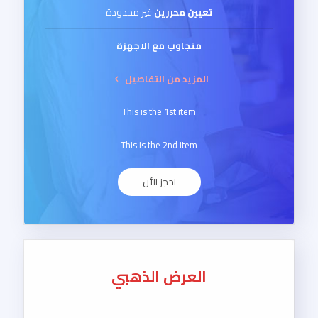
تعيين محررين
غير محدودة
متجاوب مع الاجهزة
المزيد من التفاصيل
This is the 1st item
This is the 2nd item
احجز الأن
العرض الذهبي