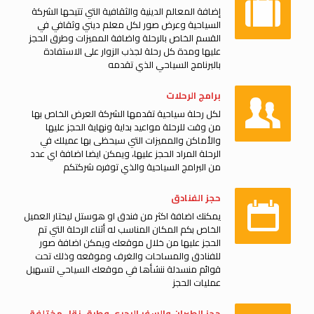
إضافة المعالم الدينية والثقافية التي تتيحها الشركة
السياحية وعرض صور لكل معلم ديني وثقافي في
القسم الخاص بالرحلة واضافة المميزات وطرق الحجز
عليها ومدة كل رحلة لجذب الزوار على الاستفادة
بالبرنامج السياحي الذي تقدمه
برامج الرحلات
لكل رحلة سياحية تقدمها الشركة العرض الخاص بها
من وقت للرحلة مواعيد بداية ونهاية الحجز عليها
والأماكن والمميزات التي سيحظى بها عميلك في
الرحلة المراد الحجز عليها، ويمكن ايضا اضافة اي عدد
من البرامج السياحية والذي توفره شركتكم
حجز الفنادق
يمكنك اضافة اكثر من فندق او هوستل ليختار العميل
الخاص بكم المكان المناسب له أثناء الرحلة التي تم
الحجز عليها من خلال موقعك ويمكن اضافة صور
للفنادق والمساحات والغرف وموقعه وذلك تحت
قوائم منسدلة ننشأها في موقعك السياحي لتسهيل
عمليات الحجز
حجز الطيران والسفر البحري وطرق نقل مختلفة