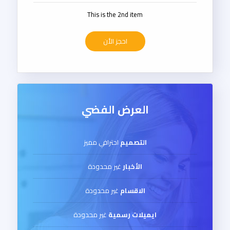
This is the 2nd item
احجز الأن
العرض الفضي
التصميم
احترافي مميز
الأخبار
غير محدودة
الاقسام
غير محدودة
ايميلات رسمية
غير محدودة