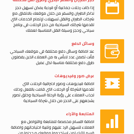
إذا كانت رحلات جماعية أو فردية يمكن تسهيل حجز
تذاكر الطيران والسفر من خلال موقعك بالاتفاق مع
شركات الطيران والنقل تسهيلات لإتمام الخدمات التي
تقدمها شركتك السياحية من حجز الرحلات في برنامج
سياحي وحجز وسيلة النقل المناسبة لعملك
وسائل الدفع
عند اضافة وسائل دفع مختلفة في موقعك السياحي
فأنت تضمن عدد لابأس به من العملاء الذين يفضلون
طرق دفع مختلفة مناسبة لكل عميل
عرض صور وفيديوهات
اضافة فيديوهات وصور احترافية الرحلات التي
تقدمها الشركة أو الرحلات التي قامت بالفعل وذلك
لجذب العملاء على رؤية الرحلة السياحية وخلق تصور
يشجعهم على الحجز من خلال شركة السياحية
المتابعة والآراء
اضافة اقسام مخصصة للمتابعة والتواصل مع
العملاء لتسهيل الرد عليهم وتلبية احتياجاتهم واضافة
قسم للآراء لمن استخدموا موقعك و حجزوا من