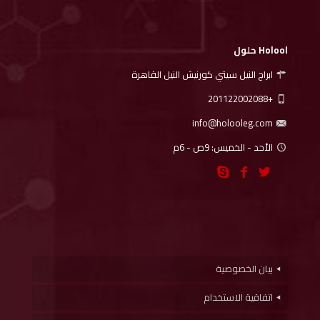
Holool حلول
ابراج النيل سيتي كورنيش النيل القاهرة
+201122002088
info@holooleg.com
الأحد - الخميس: 9ص - 6م
بيان الخصوصية
اتفاقية الاستخدام