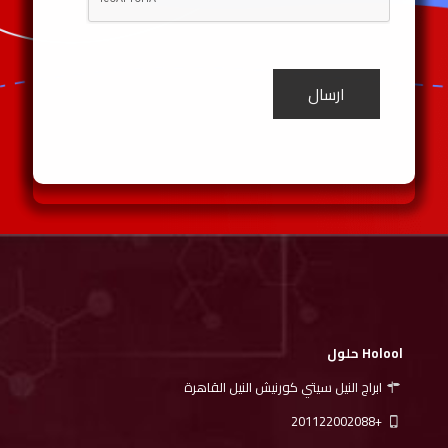
Holool حلول
ابراج النيل سيتي كورنيش النيل القاهرة
+201122002088