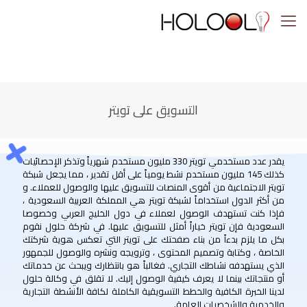
التسويق على تويتر
يقدر عدد مستخدمي تويتر 330 مليون مستخدم شهرياً وتذكر الإحصائيات
كذلك 145 مليون مستخدم نشط يومياً على أقل تقدير ، مما يجعل شبكة
تويتر الاجتماعية من أقوى المنصات للتسويق عليها والوصول للعملاء. و
من أكثر الدول استخداماً لشبكة تويتر هي المملكة العربية السعودية ،
فإذا كنت تستهدف الوصول لعملاء في دول الخليج العربي وخصوصا
السعودية فإن تويتر خياراً أمثل للتسويق عليها. في شركة حلول نقوم
بكل ما يلزم بدءاً من بناء صفحتك على تويتر التي تعكس هوية شركتك
الخاصة ، وكتابة وتصميم المحتوى ، وترويجه ونشره والوصول للجمهور
الذي يستهدفه نشاطك التجاري. فغالباً هو بانتظارك ويبحث عن خدماتك
أو منتجاتك بينما لا يعرف كيفية الوصول إليك. لا تقلق في وكالة حلول
لدينا الخبرة الكافية والخطط التسويقية الكاملة لكافة الأنشطة التجارية
والخدمية والشخصيات العامة.